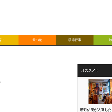
育て
飲べ物
季節行事
オススメ！
k
若月佑美が入選した