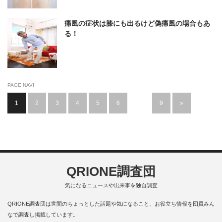
痛風の症状は膝にも出るけど偽痛風の場合もあ
る！
PAGE NAVI
1
2
3
4
5
6
…
9
»
QRIONE調査団
気になるニュースや出来事を独自調査
QRIONE調査団は世間のちょっとした話題や気になること、お役立ち情報を団員みん
なで調査し掲載しています。