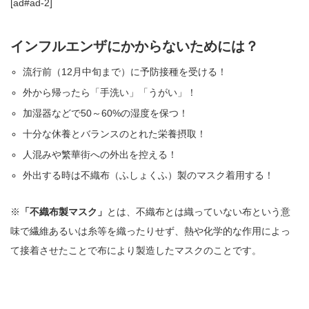
[ad#ad-2]
インフルエンザにかからないためには？
流行前（12月中旬まで）に予防接種を受ける！
外から帰ったら「手洗い」「うがい」！
加湿器などで50～60%の湿度を保つ！
十分な休養とバランスのとれた栄養摂取！
人混みや繁華街への外出を控える！
外出する時は不織布（ふしょくふ）製のマスク着用する！
※
「不織布製マスク」
とは、不織布とは織っていない布という意
味で繊維あるいは糸等を織ったりせず、熱や化学的な作用によっ
て接着させたことで布により製造したマスクのことです。