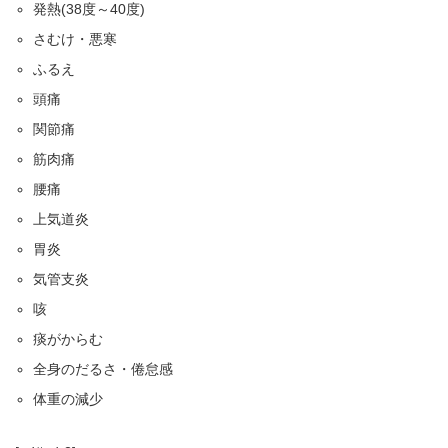
発熱(38度～40度)
さむけ・悪寒
ふるえ
頭痛
関節痛
筋肉痛
腰痛
上気道炎
胃炎
気管支炎
咳
痰がからむ
全身のだるさ・倦怠感
体重の減少