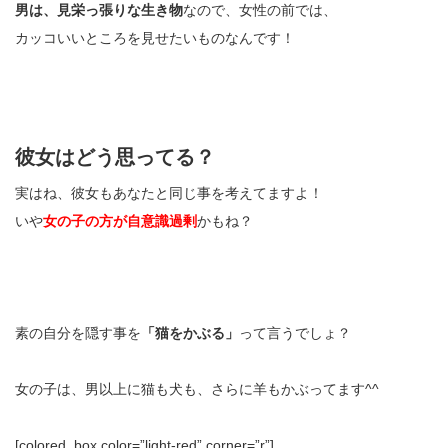
男は、見栄っ張りな生き物
なので、女性の前では、
カッコいいところを見せたいものなんです！
彼女はどう思ってる？
実はね、彼女もあなたと同じ事を考えてますよ！
いや
女の子の方が自意識過剰
かもね？
素の自分を隠す事を
「猫をかぶる」
って言うでしょ？
女の子は、男以上に猫も犬も、さらに羊もかぶってます^^
[colored_box color=”light‐red” corner=”r”]