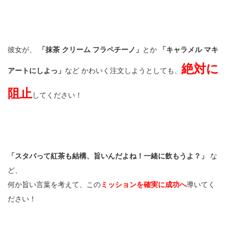
彼女が、
「抹茶 クリーム フラペチーノ」
とか
「キャラメル マキ
絶対に
アートにしよっ」
など かわいく注文しようとしても、
阻止
してください！
「スタバって紅茶も結構、旨いんだよね！一緒に飲もうよ？」
な
ど、
何か旨い言葉を考えて、この
ミッションを確実に成功へ
導いてく
ださい！