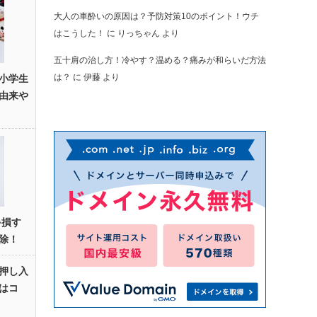
大人の車酔いの原因は？予防対策10のポイント！ウチ
はこうした！
に
りっちゃん
より
五十肩の治し方！冷やす？温める？痛みが和らいだ方法
は？
に
伊藤
より
小学生
由来や
ゃ損す
除！
押し入
はコ