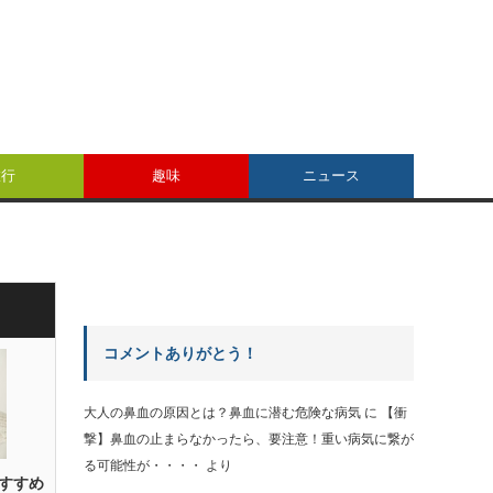
旅行
趣味
ニュース
コメントありがとう！
大人の鼻血の原因とは？鼻血に潜む危険な病気
に
【衝
撃】鼻血の止まらなかったら、要注意！重い病気に繋が
る可能性が・・・・
より
すすめ