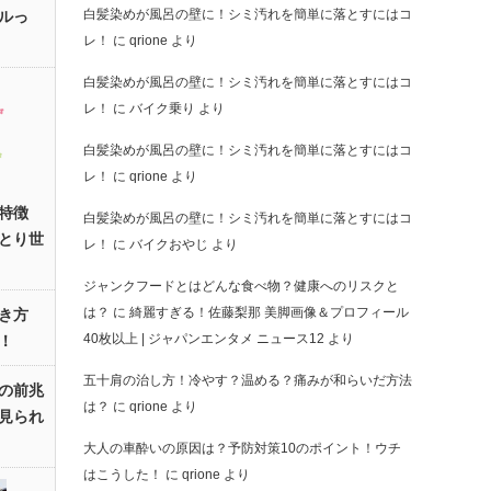
白髪染めが風呂の壁に！シミ汚れを簡単に落とすにはコ
ルっ
レ！
に
qrione
より
白髪染めが風呂の壁に！シミ汚れを簡単に落とすにはコ
レ！
に
バイク乗り
より
白髪染めが風呂の壁に！シミ汚れを簡単に落とすにはコ
レ！
に
qrione
より
特徴
白髪染めが風呂の壁に！シミ汚れを簡単に落とすにはコ
とり世
レ！
に
バイクおやじ
より
ジャンクフードとはどんな食べ物？健康へのリスクと
は？
に
綺麗すぎる！佐藤梨那 美脚画像＆プロフィール
き方
40枚以上 | ジャパンエンタメ ニュース12
より
！
五十肩の治し方！冷やす？温める？痛みが和らいだ方法
の前兆
は？
に
qrione
より
見られ
大人の車酔いの原因は？予防対策10のポイント！ウチ
はこうした！
に
qrione
より