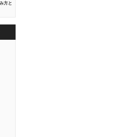
み方と
ク