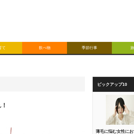
育て
飲べ物
季節行事
ピックアップ10
れ！
薄毛に悩む女性にお