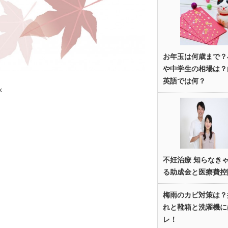
お年玉は何歳まで？
や中学生の相場は？
英語では何？
k
不妊治療 知らなき
る助成金と医療費控
梅雨のカビ対策は？
れと靴箱と洗濯機に
レ！