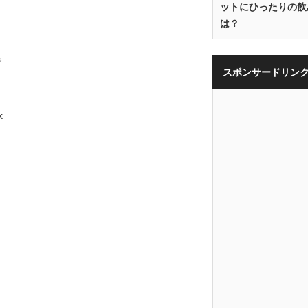
ットにひったりの飲
は？
で
スポンサードリン
k