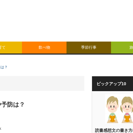
育て
飲べ物
季節行事
防は？
ピックアップ10
や予防は？
k
読書感想文の書き方