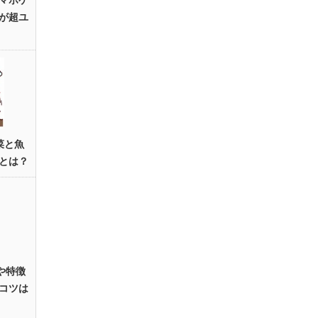
マホゲ
が超ユ
菜と魚
とは？
や特徴
コツは