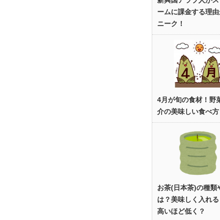
新興国アラブ人がス
ームに課金する理由
ニーク！
4月が旬の食材！野
介の美味しい食べ方
お茶(日本茶)の種類
は？美味しく入れる
高いほど低く？