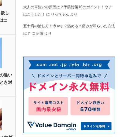
大人の車酔いの原因は？予防対策10のポイント！ウチ
！欲し
はこうした！
に
りっちゃん
より
はコ
五十肩の治し方！冷やす？温める？痛みが和らいだ方法
は？
に
伊藤
より
の違い
とき対