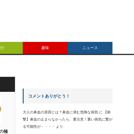
旅行
趣味
ニュース
コメントありがとう！
大人の鼻血の原因とは？鼻血に潜む危険な病気
に
【衝
撃】鼻血の止まらなかったら、要注意！重い病気に繋が
る可能性が・・・・
より
の極