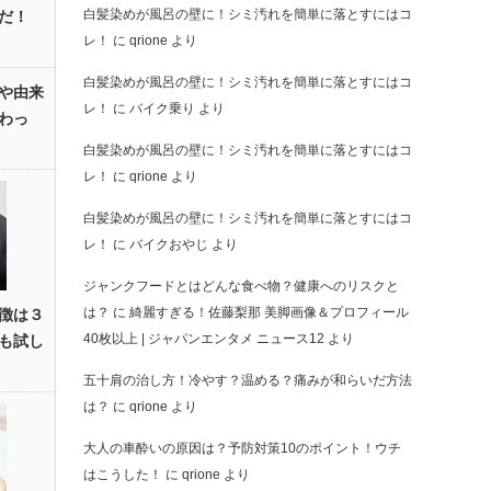
白髪染めが風呂の壁に！シミ汚れを簡単に落とすにはコ
だ！
レ！
に
qrione
より
白髪染めが風呂の壁に！シミ汚れを簡単に落とすにはコ
や由来
レ！
に
バイク乗り
より
わっ
白髪染めが風呂の壁に！シミ汚れを簡単に落とすにはコ
レ！
に
qrione
より
白髪染めが風呂の壁に！シミ汚れを簡単に落とすにはコ
レ！
に
バイクおやじ
より
ジャンクフードとはどんな食べ物？健康へのリスクと
は？
に
綺麗すぎる！佐藤梨那 美脚画像＆プロフィール
徴は３
40枚以上 | ジャパンエンタメ ニュース12
より
も試し
五十肩の治し方！冷やす？温める？痛みが和らいだ方法
は？
に
qrione
より
大人の車酔いの原因は？予防対策10のポイント！ウチ
はこうした！
に
qrione
より