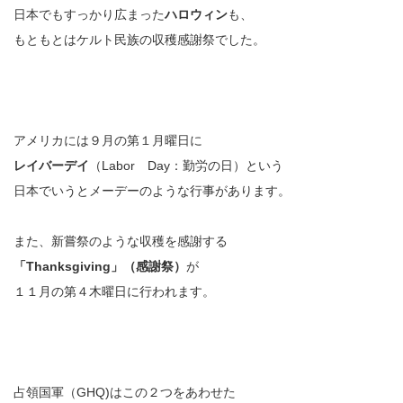
日本でもすっかり広まった
ハロウィン
も、
もともとはケルト民族の収穫感謝祭でした。
アメリカには９月の第１月曜日に
レイバーデイ
（Labor Day：勤労の日）という
日本でいうとメーデーのような行事があります。
また、新嘗祭のような収穫を感謝する
「Thanksgiving」（感謝祭）
が
１１月の第４木曜日に行われます。
占領国軍（GHQ)はこの２つをあわせた