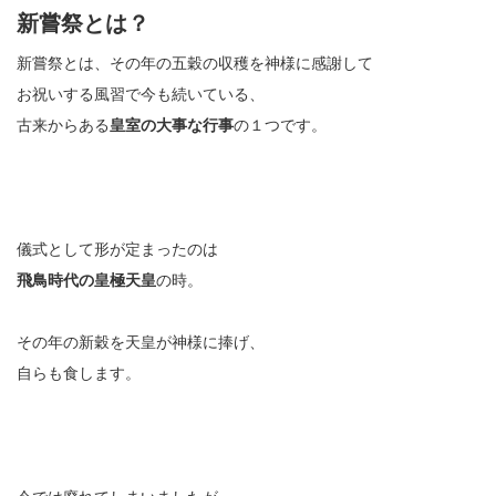
新嘗祭とは？
新嘗祭とは、その年の五穀の収穫を神様に感謝して
お祝いする風習で今も続いている、
古来からある
皇室の大事な行事
の１つです。
儀式として形が定まったのは
飛鳥時代の皇極天皇
の時。
その年の新穀を天皇が神様に捧げ、
自らも食します。